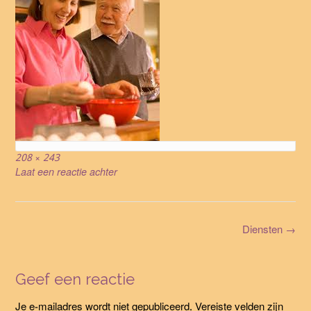
Volledige
208 × 243
grootte
Laat een reactie achter
Bericht
Diensten
→
navigatie
Geef een reactie
Je e-mailadres wordt niet gepubliceerd.
Vereiste velden zijn