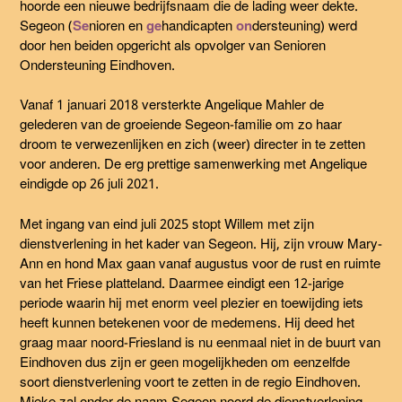
hoorde een nieuwe bedrijfsnaam die de lading weer dekte.
Segeon (
Se
nioren en
ge
handicapten
on
dersteuning) werd
door hen beiden opgericht als opvolger van Senioren
Ondersteuning Eindhoven.
Vanaf 1 januari 2018 versterkte Angelique Mahler de
gelederen van de groeiende Segeon-familie om zo haar
droom te verwezenlijken en zich (weer) directer in te zetten
voor anderen. De erg prettige samenwerking met Angelique
eindigde op 26 juli 2021.
Met ingang van eind juli 2025 stopt Willem met zijn
dienstverlening in het kader van Segeon. Hij, zijn vrouw Mary-
Ann en hond Max gaan vanaf augustus voor de rust en ruimte
van het Friese platteland. Daarmee eindigt een 12-jarige
periode waarin hij met enorm veel plezier en toewijding iets
heeft kunnen betekenen voor de medemens. Hij deed het
graag maar noord-Friesland is nu eenmaal niet in de buurt van
Eindhoven dus zijn er geen mogelijkheden om eenzelfde
soort dienstverlening voort te zetten in de regio Eindhoven.